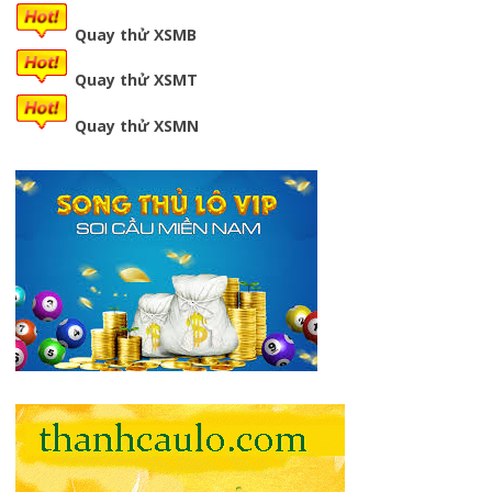
Quay thử XSMB
Quay thử XSMT
Quay thử XSMN