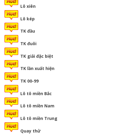
Lô xiên
Lô kép
TK đầu
TK đuôi
TK giải đặc biệt
TK lần xuất hiện
TK 00-99
Lô tô miền Bắc
Lô tô miền Nam
Lô tô miền Trung
Quay thử