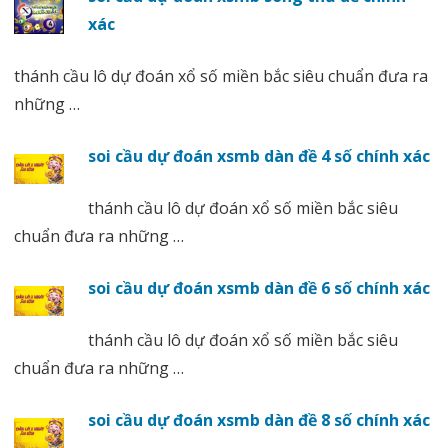
xác
thánh cầu lô dự đoán xổ số miền bắc siêu chuẩn đưa ra
những …
soi cầu dự đoán xsmb dàn đề 4 số chính xác
thánh cầu lô dự đoán xổ số miền bắc siêu
chuẩn đưa ra những …
soi cầu dự đoán xsmb dàn đề 6 số chính xác
thánh cầu lô dự đoán xổ số miền bắc siêu
chuẩn đưa ra những …
soi cầu dự đoán xsmb dàn đề 8 số chính xác