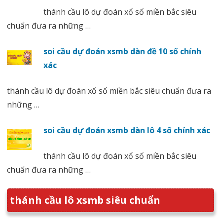
thánh cầu lô dự đoán xổ số miền bắc siêu
chuẩn đưa ra những …
soi cầu dự đoán xsmb dàn đề 10 số chính
xác
thánh cầu lô dự đoán xổ số miền bắc siêu chuẩn đưa ra
những …
soi cầu dự đoán xsmb dàn lô 4 số chính xác
thánh cầu lô dự đoán xổ số miền bắc siêu
chuẩn đưa ra những …
thánh cầu lô xsmb siêu chuẩn