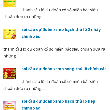
thánh cầu lô dự đoán xổ số miền bắc siêu
chuẩn đưa ra những …
soi cầu dự đoán xsmb bạch thủ lô 2 nháy
chính xác
thánh cầu lô dự đoán xổ số miền bắc siêu chuẩn đưa ra
những …
soi cầu dự đoán xsmb song thủ lô chính xác
thánh cầu lô dự đoán xổ số miền bắc siêu
chuẩn đưa ra những …
soi cầu dự đoán xsmb bạch thủ lô kép
chính xác