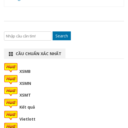
bài
viết
Search
CẦU CHUẨN XÁC NHẤT
XSMB
XSMN
XSMT
Kết quả
Vietlott