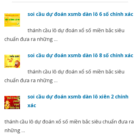
soi cầu dự đoán xsmb dàn lô 6 số chính xác
thánh cầu lô dự đoán xổ số miền bắc siêu
chuẩn đưa ra những …
soi cầu dự đoán xsmb dàn lô 8 số chính xác
thánh cầu lô dự đoán xổ số miền bắc siêu
chuẩn đưa ra những …
soi cầu dự đoán xsmb dàn lô xiên 2 chính
xác
thánh cầu lô dự đoán xổ số miền bắc siêu chuẩn đưa ra
những …