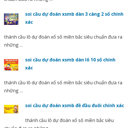
soi cầu dự đoán xsmb dàn 3 càng 2 số chính
xác
thánh cầu lô dự đoán xổ số miền bắc siêu chuẩn đưa ra
những …
soi cầu dự đoán xsmb dàn lô 10 số chính
xác
thánh cầu lô dự đoán xổ số miền bắc siêu chuẩn đưa ra
những …
soi cầu dự đoán xsmb đề đầu đuôi chính xác
thánh cầu lô dự đoán xổ số miền bắc siêu