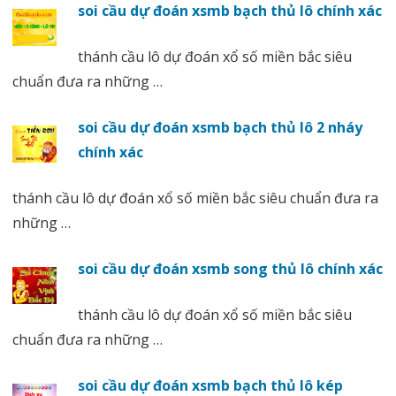
soi cầu dự đoán xsmb bạch thủ lô chính xác
thánh cầu lô dự đoán xổ số miền bắc siêu
chuẩn đưa ra những …
soi cầu dự đoán xsmb bạch thủ lô 2 nháy
chính xác
thánh cầu lô dự đoán xổ số miền bắc siêu chuẩn đưa ra
những …
soi cầu dự đoán xsmb song thủ lô chính xác
thánh cầu lô dự đoán xổ số miền bắc siêu
chuẩn đưa ra những …
soi cầu dự đoán xsmb bạch thủ lô kép