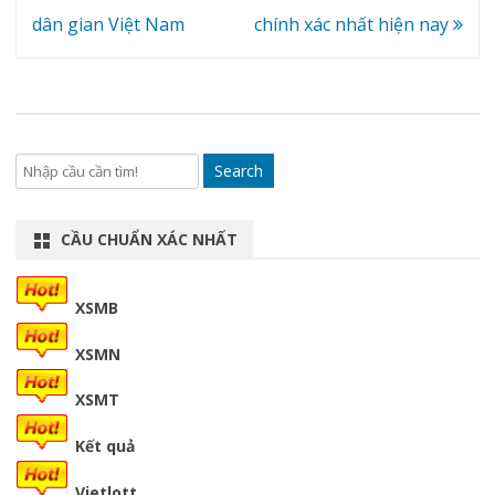
bài
dân gian Việt Nam
chính xác nhất hiện nay
viết
Search
CẦU CHUẨN XÁC NHẤT
XSMB
XSMN
XSMT
Kết quả
Vietlott