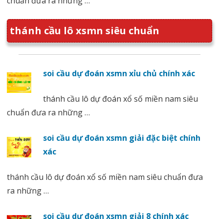
chuẩn đưa ra những …
thánh cầu lô xsmn siêu chuẩn
soi cầu dự đoán xsmn xỉu chủ chính xác
thánh cầu lô dự đoán xổ số miền nam siêu
chuẩn đưa ra những …
soi cầu dự đoán xsmn giải đặc biệt chính
xác
thánh cầu lô dự đoán xổ số miền nam siêu chuẩn đưa
ra những …
soi cầu dự đoán xsmn giải 8 chính xác