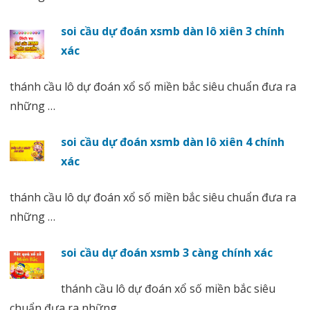
soi cầu dự đoán xsmb dàn lô xiên 3 chính
xác
thánh cầu lô dự đoán xổ số miền bắc siêu chuẩn đưa ra
những …
soi cầu dự đoán xsmb dàn lô xiên 4 chính
xác
thánh cầu lô dự đoán xổ số miền bắc siêu chuẩn đưa ra
những …
soi cầu dự đoán xsmb 3 càng chính xác
thánh cầu lô dự đoán xổ số miền bắc siêu
chuẩn đưa ra những …