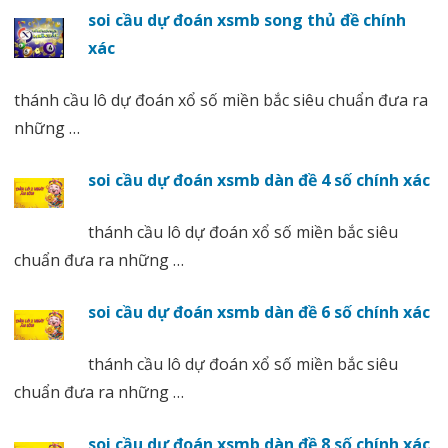
soi cầu dự đoán xsmb song thủ đề chính
xác
thánh cầu lô dự đoán xổ số miền bắc siêu chuẩn đưa ra
những …
soi cầu dự đoán xsmb dàn đề 4 số chính xác
thánh cầu lô dự đoán xổ số miền bắc siêu
chuẩn đưa ra những …
soi cầu dự đoán xsmb dàn đề 6 số chính xác
thánh cầu lô dự đoán xổ số miền bắc siêu
chuẩn đưa ra những …
soi cầu dự đoán xsmb dàn đề 8 số chính xác