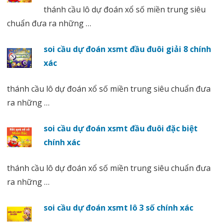
thánh cầu lô dự đoán xổ số miền trung siêu
chuẩn đưa ra những …
soi cầu dự đoán xsmt đầu đuôi giải 8 chính
xác
thánh cầu lô dự đoán xổ số miền trung siêu chuẩn đưa
ra những …
soi cầu dự đoán xsmt đầu đuôi đặc biệt
chính xác
thánh cầu lô dự đoán xổ số miền trung siêu chuẩn đưa
ra những …
soi cầu dự đoán xsmt lô 3 số chính xác