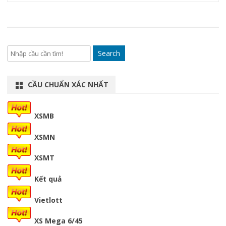
viết
Search
CẦU CHUẨN XÁC NHẤT
XSMB
XSMN
XSMT
Kết quả
Vietlott
XS Mega 6/45