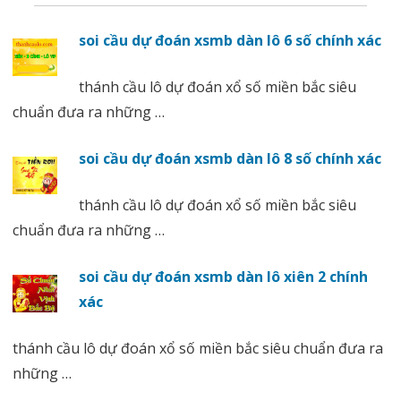
soi cầu dự đoán xsmb dàn lô 6 số chính xác
thánh cầu lô dự đoán xổ số miền bắc siêu
chuẩn đưa ra những …
soi cầu dự đoán xsmb dàn lô 8 số chính xác
thánh cầu lô dự đoán xổ số miền bắc siêu
chuẩn đưa ra những …
soi cầu dự đoán xsmb dàn lô xiên 2 chính
xác
thánh cầu lô dự đoán xổ số miền bắc siêu chuẩn đưa ra
những …