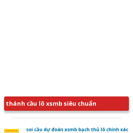
thánh cầu lô xsmb siêu chuẩn
soi cầu dự đoán xsmb bạch thủ lô chính xác