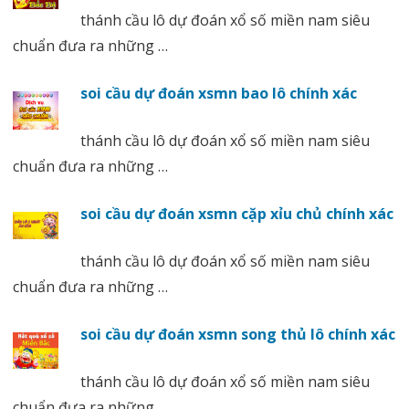
thánh cầu lô dự đoán xổ số miền nam siêu
chuẩn đưa ra những …
soi cầu dự đoán xsmn bao lô chính xác
thánh cầu lô dự đoán xổ số miền nam siêu
chuẩn đưa ra những …
soi cầu dự đoán xsmn cặp xỉu chủ chính xác
thánh cầu lô dự đoán xổ số miền nam siêu
chuẩn đưa ra những …
soi cầu dự đoán xsmn song thủ lô chính xác
thánh cầu lô dự đoán xổ số miền nam siêu
chuẩn đưa ra những …