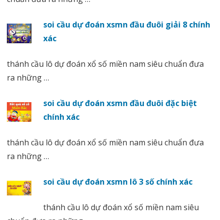
soi cầu dự đoán xsmn đầu đuôi giải 8 chính
xác
thánh cầu lô dự đoán xổ số miền nam siêu chuẩn đưa
ra những …
soi cầu dự đoán xsmn đầu đuôi đặc biệt
chính xác
thánh cầu lô dự đoán xổ số miền nam siêu chuẩn đưa
ra những …
soi cầu dự đoán xsmn lô 3 số chính xác
thánh cầu lô dự đoán xổ số miền nam siêu