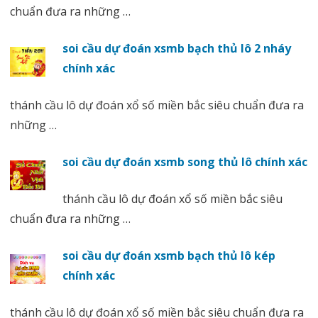
chuẩn đưa ra những …
soi cầu dự đoán xsmb bạch thủ lô 2 nháy
chính xác
thánh cầu lô dự đoán xổ số miền bắc siêu chuẩn đưa ra
những …
soi cầu dự đoán xsmb song thủ lô chính xác
thánh cầu lô dự đoán xổ số miền bắc siêu
chuẩn đưa ra những …
soi cầu dự đoán xsmb bạch thủ lô kép
chính xác
thánh cầu lô dự đoán xổ số miền bắc siêu chuẩn đưa ra