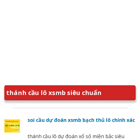
thánh cầu lô xsmb siêu chuẩn
soi cầu dự đoán xsmb bạch thủ lô chính xác
thánh cầu lô dự đoán xổ số miền bắc siêu