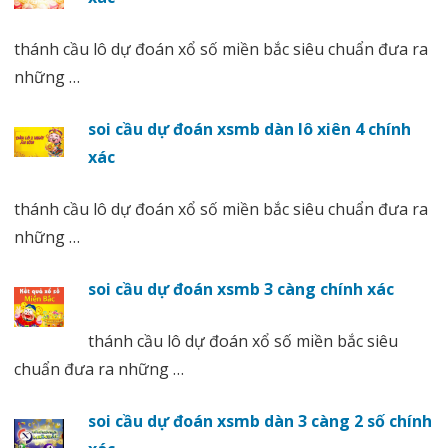
thánh cầu lô dự đoán xổ số miền bắc siêu chuẩn đưa ra
những …
soi cầu dự đoán xsmb dàn lô xiên 4 chính
xác
thánh cầu lô dự đoán xổ số miền bắc siêu chuẩn đưa ra
những …
soi cầu dự đoán xsmb 3 càng chính xác
thánh cầu lô dự đoán xổ số miền bắc siêu
chuẩn đưa ra những …
soi cầu dự đoán xsmb dàn 3 càng 2 số chính