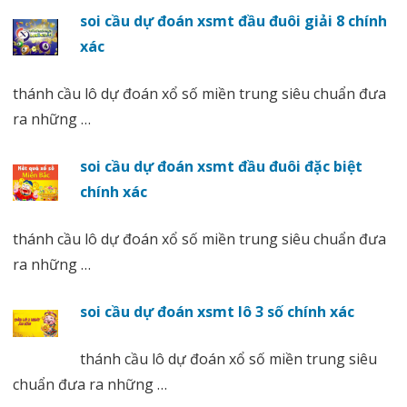
soi cầu dự đoán xsmt đầu đuôi giải 8 chính
xác
thánh cầu lô dự đoán xổ số miền trung siêu chuẩn đưa
ra những …
soi cầu dự đoán xsmt đầu đuôi đặc biệt
chính xác
thánh cầu lô dự đoán xổ số miền trung siêu chuẩn đưa
ra những …
soi cầu dự đoán xsmt lô 3 số chính xác
thánh cầu lô dự đoán xổ số miền trung siêu
chuẩn đưa ra những …