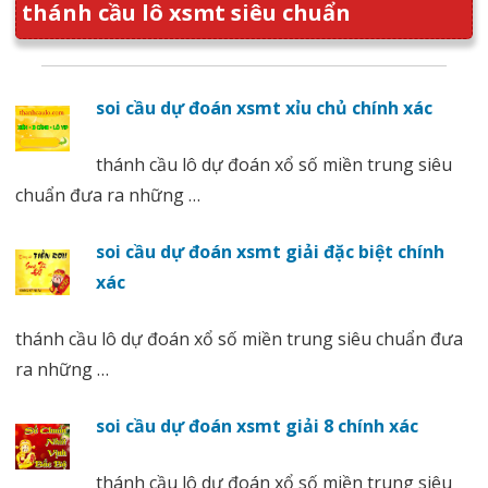
thánh cầu lô xsmt siêu chuẩn
soi cầu dự đoán xsmt xỉu chủ chính xác
thánh cầu lô dự đoán xổ số miền trung siêu
chuẩn đưa ra những …
soi cầu dự đoán xsmt giải đặc biệt chính
xác
thánh cầu lô dự đoán xổ số miền trung siêu chuẩn đưa
ra những …
soi cầu dự đoán xsmt giải 8 chính xác
thánh cầu lô dự đoán xổ số miền trung siêu