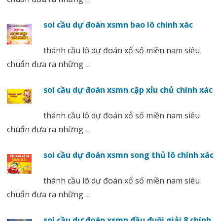
soi cầu dự đoán xsmn bao lô chính xác
thánh cầu lô dự đoán xổ số miền nam siêu
chuẩn đưa ra những …
soi cầu dự đoán xsmn cặp xỉu chủ chính xác
thánh cầu lô dự đoán xổ số miền nam siêu
chuẩn đưa ra những …
soi cầu dự đoán xsmn song thủ lô chính xác
thánh cầu lô dự đoán xổ số miền nam siêu
chuẩn đưa ra những …
soi cầu dự đoán xsmn đầu đuôi giải 8 chính