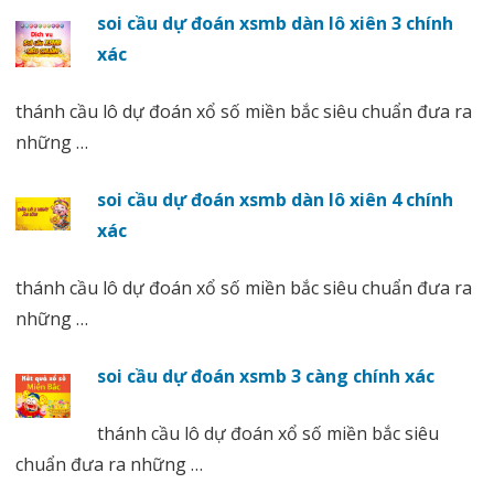
soi cầu dự đoán xsmb dàn lô xiên 3 chính
xác
thánh cầu lô dự đoán xổ số miền bắc siêu chuẩn đưa ra
những …
soi cầu dự đoán xsmb dàn lô xiên 4 chính
xác
thánh cầu lô dự đoán xổ số miền bắc siêu chuẩn đưa ra
những …
soi cầu dự đoán xsmb 3 càng chính xác
thánh cầu lô dự đoán xổ số miền bắc siêu
chuẩn đưa ra những …