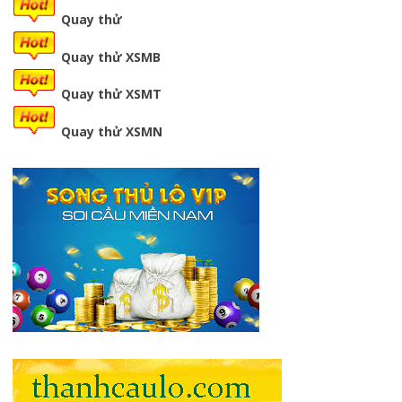
Quay thử
Quay thử XSMB
Quay thử XSMT
Quay thử XSMN