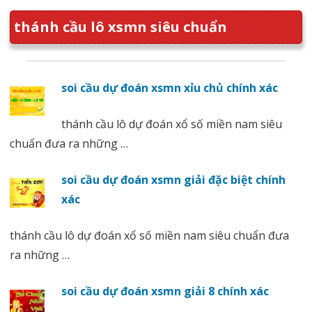
thánh cầu lô xsmn siêu chuẩn
soi cầu dự đoán xsmn xỉu chủ chính xác
thánh cầu lô dự đoán xổ số miền nam siêu
chuẩn đưa ra những …
soi cầu dự đoán xsmn giải đặc biệt chính
xác
thánh cầu lô dự đoán xổ số miền nam siêu chuẩn đưa
ra những …
soi cầu dự đoán xsmn giải 8 chính xác