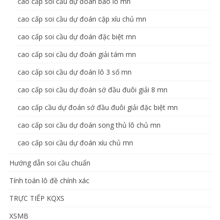
cao cấp soi cầu dự đoán bao lô mn
cao cấp soi cầu dự đoán cặp xíu chủ mn
cao cấp soi cầu dự đoán đặc biệt mn
cao cấp soi cầu dự đoán giải tám mn
cao cấp soi cầu dự đoán lô 3 số mn
cao cấp soi cầu dự đoán sớ đầu đuôi giải 8 mn
cao cấp cầu dự đoán sớ đầu đuôi giải đặc biệt mn
cao cấp soi cầu dự đoán song thủ lô chủ mn
cao cấp soi cầu dự đoán xíu chủ mn
Hướng dẫn soi cầu chuẩn
Tính toán lô đề chính xác
TRỰC TIẾP KQXS
XSMB