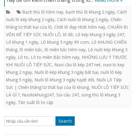
hay để tìm kiếm chiến thắng trong lô…
Read more »
Bạch thủ lô hôm nay
,
bạch thủ lô khung 2 ngày
,
Cách
nuôi lô kép khung 2 ngày
,
Cách nuôi lô khung 2 ngày
,
Chiến
thắng từ thất bại của lô
,
Chốt lô đẹp nhất hôm nay
,
CHUẨN BỊ
VỐN ĐỂ TIẾP SỨC NUÔI LÔ
,
lô đề
,
Lô kép khung 3 ngày 247
,
Lô khung 1 ngày
,
Lô khung 3 ngày 99 com
,
Lô KHUNG CHIẾN
thắng
,
lô miền bắc
,
lô miền bắc hôm nay
,
Lô nuôi kép khung 3
ngày
,
Lô to
,
Lô to miền Bắc hôm nay
,
NHỮNG LƯU Ý TRƯỚC
KHI NUÔI LÔ TIẾP SỨC
,
Nuoi cầu lô kép 247 net
,
nuoi lo kep
khung 2 ngay
,
Nuôi lô kép khung 3 ngày bất bại
,
nuôi lô kép
khung 5 ngày
,
Nuôi lô khung 3 ngày tuyệt đối
,
Nuôi Lô Tiếp
Sức | Chiến thắng từ thất bại của lô khung
,
NUÔI LÔ TIẾP SỨC
LÀ GÌ ?
,
Nuoilokhung247
,
Soi cầu 247
,
song thủ lô khung 3
ngày
,
Tần suất lô to cặp
Search