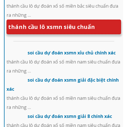
thánh cầu lô dự đoán xổ số miền bắc siêu chuẩn đưa
ra những …
thánh cầu lô xsmn siêu chuẩn
soi cầu dự đoán xsmn xỉu chủ chính xác
thánh cầu lô dự đoán xổ số miền nam siêu chuẩn đưa
ra những …
soi cầu dự đoán xsmn giải đặc biệt chính
xác
thánh cầu lô dự đoán xổ số miền nam siêu chuẩn đưa
ra những …
soi cầu dự đoán xsmn giải 8 chính xác
thánh cầu lô dự đoán xổ số miền nam siêu chuẩn đưa