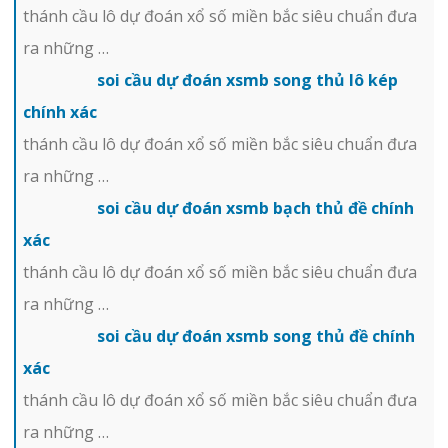
thánh cầu lô dự đoán xổ số miền bắc siêu chuẩn đưa
ra những …
soi cầu dự đoán xsmb song thủ lô kép
chính xác
thánh cầu lô dự đoán xổ số miền bắc siêu chuẩn đưa
ra những …
soi cầu dự đoán xsmb bạch thủ đề chính
xác
thánh cầu lô dự đoán xổ số miền bắc siêu chuẩn đưa
ra những …
soi cầu dự đoán xsmb song thủ đề chính
xác
thánh cầu lô dự đoán xổ số miền bắc siêu chuẩn đưa
ra những …