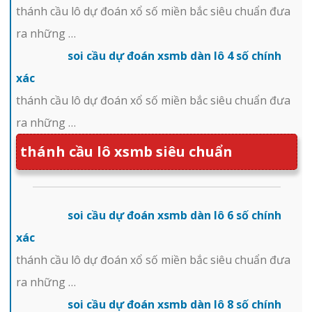
thánh cầu lô dự đoán xổ số miền bắc siêu chuẩn đưa
ra những …
soi cầu dự đoán xsmb dàn lô 4 số chính
xác
thánh cầu lô dự đoán xổ số miền bắc siêu chuẩn đưa
ra những …
thánh cầu lô xsmb siêu chuẩn
soi cầu dự đoán xsmb dàn lô 6 số chính
xác
thánh cầu lô dự đoán xổ số miền bắc siêu chuẩn đưa
ra những …
soi cầu dự đoán xsmb dàn lô 8 số chính