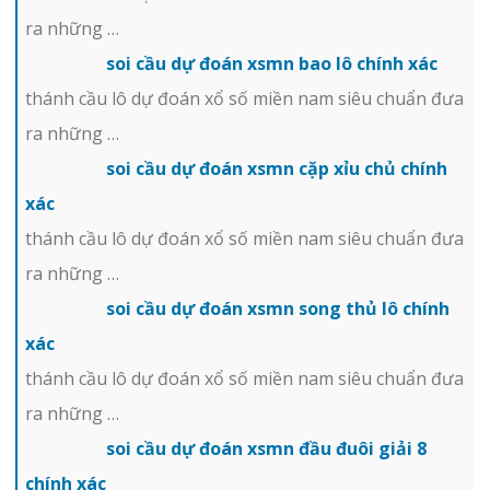
ra những …
soi cầu dự đoán xsmn bao lô chính xác
thánh cầu lô dự đoán xổ số miền nam siêu chuẩn đưa
ra những …
soi cầu dự đoán xsmn cặp xỉu chủ chính
xác
thánh cầu lô dự đoán xổ số miền nam siêu chuẩn đưa
ra những …
soi cầu dự đoán xsmn song thủ lô chính
xác
thánh cầu lô dự đoán xổ số miền nam siêu chuẩn đưa
ra những …
soi cầu dự đoán xsmn đầu đuôi giải 8
chính xác