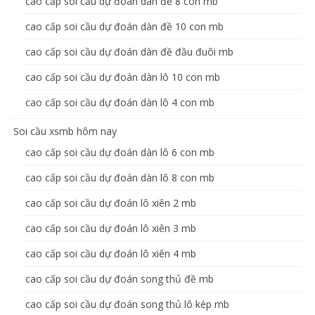
cao cấp soi cầu dự đoán dàn đề 8 con mb
cao cấp soi cầu dự đoán dàn đề 10 con mb
cao cấp soi cầu dự đoán dàn đề đầu đuôi mb
cao cấp soi cầu dự đoán dàn lô 10 con mb
cao cấp soi cầu dự đoán dàn lô 4 con mb
Soi cầu xsmb hôm nay
cao cấp soi cầu dự đoán dàn lô 6 con mb
cao cấp soi cầu dự đoán dàn lô 8 con mb
cao cấp soi cầu dự đoán lô xiên 2 mb
cao cấp soi cầu dự đoán lô xiên 3 mb
cao cấp soi cầu dự đoán lô xiên 4 mb
cao cấp soi cầu dự đoán song thủ đề mb
cao cấp soi cầu dự đoán song thủ lô kép mb