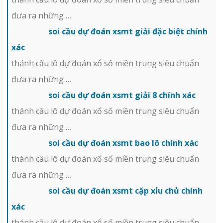
đưa ra những …
soi cầu dự đoán xsmt giải đặc biệt chính
xác
thánh cầu lô dự đoán xổ số miền trung siêu chuẩn
đưa ra những …
soi cầu dự đoán xsmt giải 8 chính xác
thánh cầu lô dự đoán xổ số miền trung siêu chuẩn
đưa ra những …
soi cầu dự đoán xsmt bao lô chính xác
thánh cầu lô dự đoán xổ số miền trung siêu chuẩn
đưa ra những …
soi cầu dự đoán xsmt cặp xỉu chủ chính
xác
thánh cầu lô dự đoán xổ số miền trung siêu chuẩn