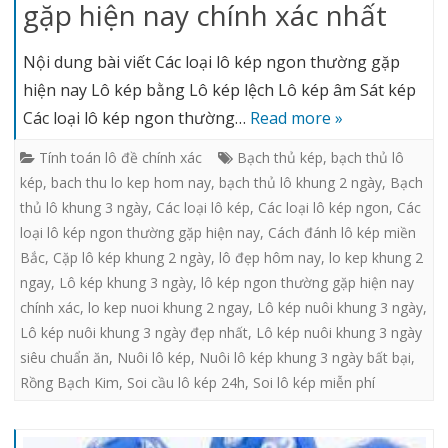
gặp hiện nay chính xác nhất
Nội dung bài viết Các loại lô kép ngon thường gặp
hiện nay Lô kép bằng Lô kép lệch Lô kép âm Sát kép
Các loại lô kép ngon thường…
Read more »
Tính toán lô đề chính xác
Bạch thủ kép
,
bạch thủ lô
kép
,
bach thu lo kep hom nay
,
bạch thủ lô khung 2 ngày
,
Bạch
thủ lô khung 3 ngày
,
Các loại lô kép
,
Các loại lô kép ngon
,
Các
loại lô kép ngon thường gặp hiện nay
,
Cách đánh lô kép miền
Bắc
,
Cặp lô kép khung 2 ngày
,
lô đẹp hôm nay
,
lo kep khung 2
ngay
,
Lô kép khung 3 ngày
,
lô kép ngon thường gặp hiện nay
chính xác
,
lo kep nuoi khung 2 ngay
,
Lô kép nuôi khung 3 ngày
,
Lô kép nuôi khung 3 ngày đẹp nhất
,
Lô kép nuôi khung 3 ngày
siêu chuẩn ăn
,
Nuôi lô kép
,
Nuôi lô kép khung 3 ngày bất bại
,
Rồng Bạch Kim
,
Soi cầu lô kép 24h
,
Soi lô kép miễn phí