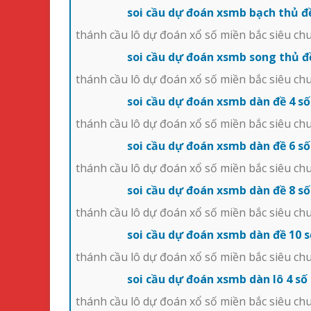
CAO CẤP SOI CẦU DỰ ĐOÁN XÍU
soi cầu dự đoán xsmb bạch thủ đ
CHỦ MN
thánh cầu lô dự đoán xổ số miền bắc siêu c
soi cầu dự đoán xsmb song thủ đ
thánh cầu lô dự đoán xổ số miền bắc siêu c
soi cầu dự đoán xsmb dàn đề 4 số
thánh cầu lô dự đoán xổ số miền bắc siêu c
soi cầu dự đoán xsmb dàn đề 6 số
thánh cầu lô dự đoán xổ số miền bắc siêu c
soi cầu dự đoán xsmb dàn đề 8 số
thánh cầu lô dự đoán xổ số miền bắc siêu c
soi cầu dự đoán xsmb dàn đề 10 s
thánh cầu lô dự đoán xổ số miền bắc siêu c
soi cầu dự đoán xsmb dàn lô 4 số
thánh cầu lô dự đoán xổ số miền bắc siêu c