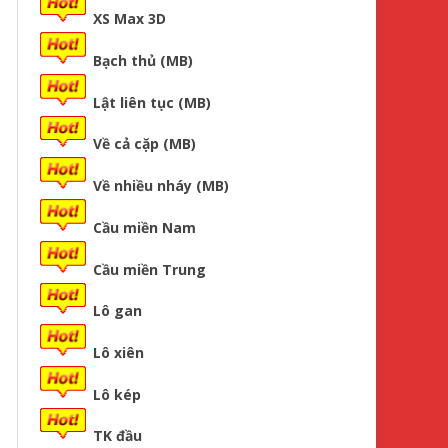
XS Max 3D
Bạch thủ (MB)
Lật liên tục (MB)
Về cả cặp (MB)
Về nhiều nháy (MB)
Cầu miền Nam
Cầu miền Trung
Lô gan
Lô xiên
Lô kép
TK đầu