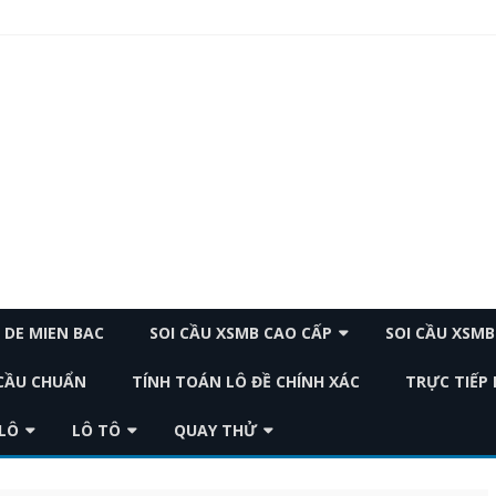
Skip
 DE MIEN BAC
SOI CẦU XSMB CAO CẤP
SOI CẦU XSM
to
content
CẦU CHUẨN
TÍNH TOÁN LÔ ĐỀ CHÍNH XÁC
CAO CẤP CẦU DỰ ĐOÁN BẠCH
CAO CẤP SOI CẦ
TRỰC TIẾP
THỦ LÔ 2 NHÁY VÍP MB
DÀN LÔ 6 CON M
 LÔ
LÔ TÔ
QUAY THỬ
CAO CẤP SOI CẦU DỰ ĐOÁN BA
CAO CẤP SOI CẦ
B
GAN
LÔ TÔ MIỀN BẮC
CÀNG VÍP MB
QUAY THỬ XSMB
DÀN LÔ 8 CON M