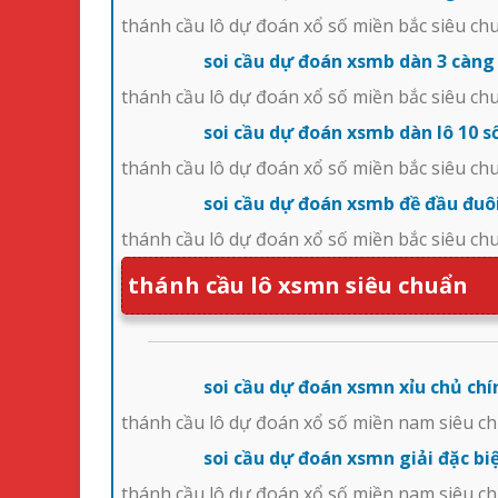
thánh cầu lô dự đoán xổ số miền bắc siêu c
soi cầu dự đoán xsmb dàn 3 càng 
thánh cầu lô dự đoán xổ số miền bắc siêu c
soi cầu dự đoán xsmb dàn lô 10 s
thánh cầu lô dự đoán xổ số miền bắc siêu c
soi cầu dự đoán xsmb đề đầu đuôi
thánh cầu lô dự đoán xổ số miền bắc siêu c
thánh cầu lô xsmn siêu chuẩn
soi cầu dự đoán xsmn xỉu chủ chí
thánh cầu lô dự đoán xổ số miền nam siêu c
soi cầu dự đoán xsmn giải đặc biệ
thánh cầu lô dự đoán xổ số miền nam siêu c