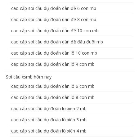
cao cấp soi cầu dự đoán dàn đề 6 con mb
cao cấp soi cầu dự đoán dàn đề 8 con mb
cao cấp soi cầu dự đoán dàn đề 10 con mb
cao cấp soi cầu dự đoán dàn đề đầu đuôi mb
cao cấp soi cầu dự đoán dàn lô 10 con mb
cao cấp soi cầu dự đoán dàn lô 4 con mb
Soi cầu xsmb hôm nay
cao cấp soi cầu dự đoán dàn lô 6 con mb
cao cấp soi cầu dự đoán dàn lô 8 con mb
cao cấp soi cầu dự đoán lô xiên 2 mb
cao cấp soi cầu dự đoán lô xiên 3 mb
cao cấp soi cầu dự đoán lô xiên 4 mb