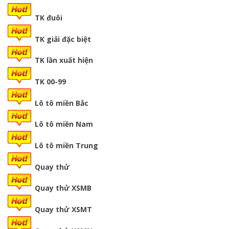
TK đuôi
TK giải đặc biệt
TK lần xuất hiện
TK 00-99
Lô tô miền Bắc
Lô tô miền Nam
Lô tô miền Trung
Quay thử
Quay thử XSMB
Quay thử XSMT