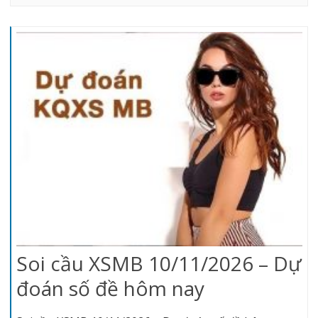
Soi cầu XSMB 10/11/2026 – Dự
đoán số đề hôm nay