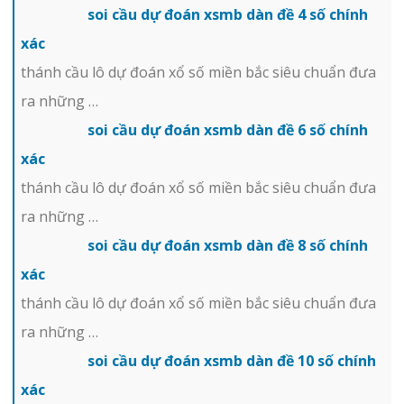
soi cầu dự đoán xsmb dàn đề 4 số chính
xác
thánh cầu lô dự đoán xổ số miền bắc siêu chuẩn đưa
ra những …
soi cầu dự đoán xsmb dàn đề 6 số chính
xác
thánh cầu lô dự đoán xổ số miền bắc siêu chuẩn đưa
ra những …
soi cầu dự đoán xsmb dàn đề 8 số chính
xác
thánh cầu lô dự đoán xổ số miền bắc siêu chuẩn đưa
ra những …
soi cầu dự đoán xsmb dàn đề 10 số chính
xác