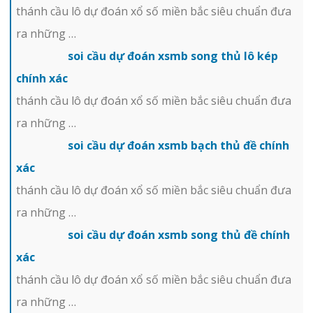
thánh cầu lô dự đoán xổ số miền bắc siêu chuẩn đưa
ra những …
soi cầu dự đoán xsmb song thủ lô kép
chính xác
thánh cầu lô dự đoán xổ số miền bắc siêu chuẩn đưa
ra những …
soi cầu dự đoán xsmb bạch thủ đề chính
xác
thánh cầu lô dự đoán xổ số miền bắc siêu chuẩn đưa
ra những …
soi cầu dự đoán xsmb song thủ đề chính
xác
thánh cầu lô dự đoán xổ số miền bắc siêu chuẩn đưa
ra những …