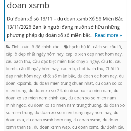
doan xsmb
Dự đoán xổ số 13/11 – du doan xsmb Xổ Số Miền Bắc
13/11/2026 Bạn là người đang muốn sở hữu những
phương pháp dự đoán xổ số miền bắc…
Read more »
Tính toán lô đề chính xác
bạch thủ lô
,
cách soi cầu lô
,
cặp lô đẹp nhất ngày hôm nay
,
cap lo xien dep nhat hom nay
,
cau bach thu
,
Cầu đặc biệt miền Bắc chạy 3 ngày
,
cầu lô
,
cau
lo mb
,
cầu lô ngày hôm nay
,
cau mb
,
chot bach thu
,
Chốt lô
đẹp nhất hôm nay
,
chốt số miền bắc
,
du doan de hom nay
,
du
doan kqxsmb
,
du doan mien trung chuan nhat
,
du doan so xo
mien trung
,
du doan xo so 24
,
du doan xo so mien nam
,
du
doan xo so mien nam chinh xac
,
du doan xo so mien nam
minh ngoc
,
du doan xo so mien nam trung thuong
,
du doan xo
so mien trung
,
du doan xo so mien trung ngay hom nay
,
du
doan xsla
,
du doan xsmb hom nay
,
du doan xsmn
,
du doan
xsmn than tai
,
du doan xsmn wap
,
du doan xsmt
,
dự đoán cầu