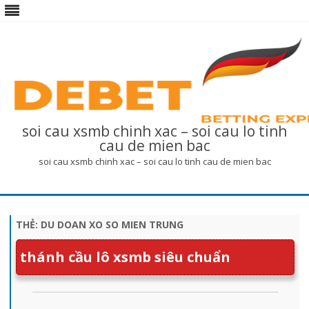
soi cau xsmb chinh xac – soi cau lo tinh
cau de mien bac
soi cau xsmb chinh xac – soi cau lo tinh cau de mien bac
Skip
to
content
THẺ:
DU DOAN XO SO MIEN TRUNG
thánh cầu lô xsmb siêu chuẩn