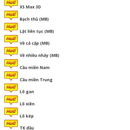
XS Max 3D
Bạch thủ (MB)
Lật liên tục (MB)
Về cả cặp (MB)
Về nhiều nháy (MB)
Cầu miền Nam
Cầu miền Trung
Lô gan
Lô xiên
Lô kép
TK đầu