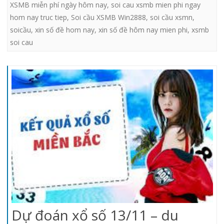
XSMB miễn phí ngày hôm nay
,
soi cau xsmb mien phi ngay
hom nay truc tiep
,
Soi cầu XSMB Win2888
,
soi cầu xsmn
,
soicầu
,
xin số đề hom nay
,
xin số đề hôm nay mien phi
,
xsmb
soi cau
Dự đoán xổ số 13/11 – du