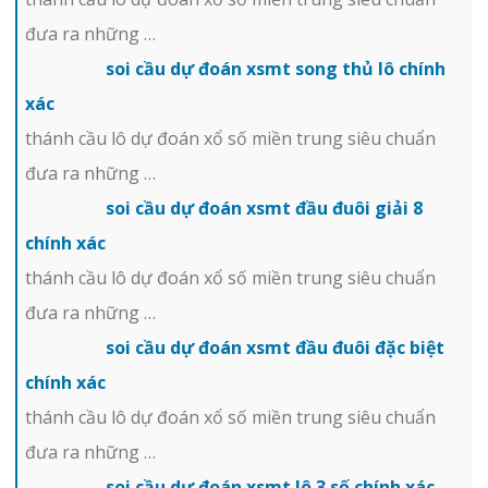
đưa ra những …
soi cầu dự đoán xsmt song thủ lô chính
xác
thánh cầu lô dự đoán xổ số miền trung siêu chuẩn
đưa ra những …
soi cầu dự đoán xsmt đầu đuôi giải 8
chính xác
thánh cầu lô dự đoán xổ số miền trung siêu chuẩn
đưa ra những …
soi cầu dự đoán xsmt đầu đuôi đặc biệt
chính xác
thánh cầu lô dự đoán xổ số miền trung siêu chuẩn
đưa ra những …
soi cầu dự đoán xsmt lô 3 số chính xác