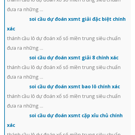
đưa ra những …
soi cầu dự đoán xsmt giải đặc biệt chính
xác
thánh cầu lô dự đoán xổ số miền trung siêu chuẩn
đưa ra những …
soi cầu dự đoán xsmt giải 8 chính xác
thánh cầu lô dự đoán xổ số miền trung siêu chuẩn
đưa ra những …
soi cầu dự đoán xsmt bao lô chính xác
thánh cầu lô dự đoán xổ số miền trung siêu chuẩn
đưa ra những …
soi cầu dự đoán xsmt cặp xỉu chủ chính
xác
thánh cầu lô dự đoán xổ số miền trung siêu chuẩn