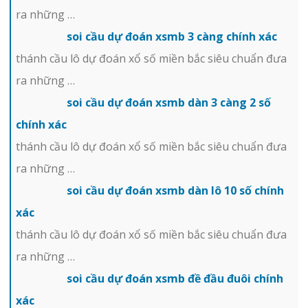
ra những …
soi cầu dự đoán xsmb 3 càng chính xác
thánh cầu lô dự đoán xổ số miền bắc siêu chuẩn đưa
ra những …
soi cầu dự đoán xsmb dàn 3 càng 2 số
chính xác
thánh cầu lô dự đoán xổ số miền bắc siêu chuẩn đưa
ra những …
soi cầu dự đoán xsmb dàn lô 10 số chính
xác
thánh cầu lô dự đoán xổ số miền bắc siêu chuẩn đưa
ra những …
soi cầu dự đoán xsmb đề đầu đuôi chính
xác