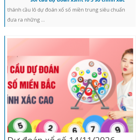
thánh cầu lô dự đoán xổ số miền trung siêu chuẩn
đưa ra những …