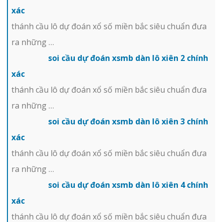
xác
thánh cầu lô dự đoán xổ số miền bắc siêu chuẩn đưa
ra những …
soi cầu dự đoán xsmb dàn lô xiên 2 chính
xác
thánh cầu lô dự đoán xổ số miền bắc siêu chuẩn đưa
ra những …
soi cầu dự đoán xsmb dàn lô xiên 3 chính
xác
thánh cầu lô dự đoán xổ số miền bắc siêu chuẩn đưa
ra những …
soi cầu dự đoán xsmb dàn lô xiên 4 chính
xác
thánh cầu lô dự đoán xổ số miền bắc siêu chuẩn đưa